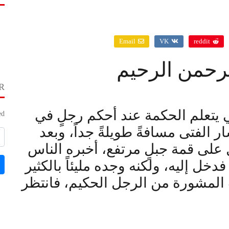
Email
VK
reddit
لرحمن الرحيم
R
كي يتعلم الحكمة عند أحكم رجلٍ في
d.
 الفتى مسافةً طويلةً جداً، وبعد
 على قمة جبلٍ مرتفع، أخبره الناس
خل إليه، ولكنه وجده مليئاً بالكثير
المشورة من الرجل الحكيم، فانتظر