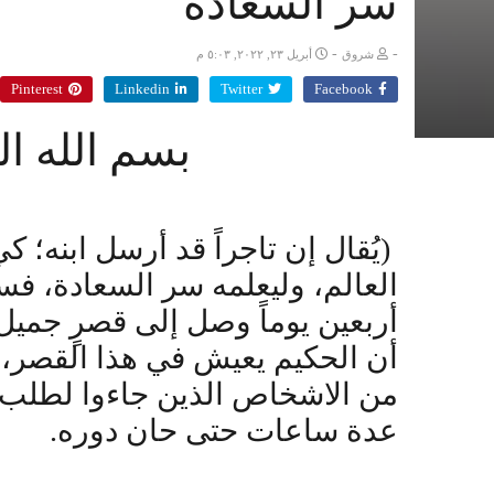
سر السعادة
-
-
شروق
أبريل ٢٣, ٢٠٢٢, ٥:٠٣ م
Pinterest
Linkedin
Twitter
Facebook
بسم الله ا
(يُقال إن تاجراً قد أرسل ابنه؛ 
العالم، وليعلمه سر السعادة، فسار
أربعين يوماً وصل إلى قصرٍ جميل
أن الحكيم يعيش في هذا القصر، فد
من الاشخاص الذين جاءوا لطلب 
عدة ساعات حتى حان دوره.