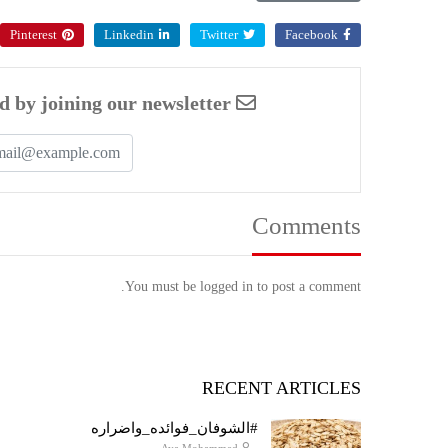
Pinterest
Linkedin
Twitter
Facebook
Enjoyed this article? Stay informed by joining our newsletter!
Comments
You must be logged in to post a comment.
RECENT ARTICLES
#الشوفان_فوائده_واضراره
-