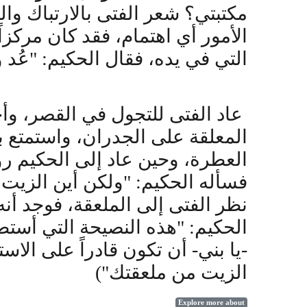
مكتبتي؟ شعر الفتى بالارتباك وال
الأمور أي اهتمام، فقد كان مركزا
التي في يده، فقال الحكيم: "عُد
عاد الفتى للتجول في القصر، وأخ
المعلقة على الجدران، واستمتع ب
العطرة، وحين عاد إلى الحكيم رو
فسأله الحكيم: "ولكن أين الزيت 
نظر الفتى إلى الملعقة، فوجد أنه
الحكيم: "هذه النصيحة التي أستطي
-يا بني- أن تكون قادراً على الا
الزيت من ملعقتك")
Explore more about