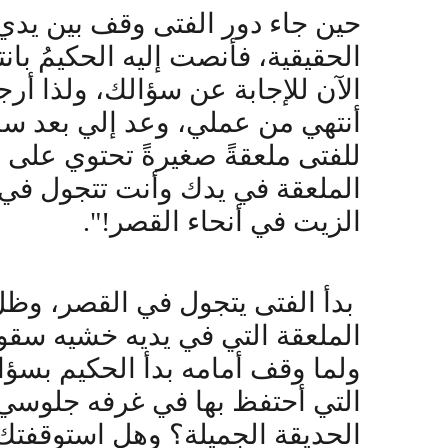
حين جاء دور الفتى وقف بين يدي
الحقيقية، فأنصت إليه الحكيمُ بانت
الآن للإجابة عن سؤالك، ولذا أر
أنتهي من عملي، وعد إلي بعد ساع
للفتى ملعقةً صغيرةً تحتوي على 
الملعقة في يدك وأنت تتجول في
الزيت في أنحاء القصر!".
بدأ الفتى يتجول في القصر، وظل
الملعقة التي في يديه خشيه سقوط
ولما وقف أمامه بدأ الحكيم بسؤال
التي أحتفظ بها في غرفه جلوسي؟
الحديقة الجميلة؟ وهل استوقفتك 