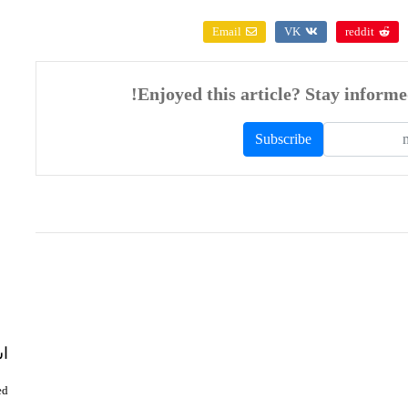
Email
VK
reddit
اش
d.