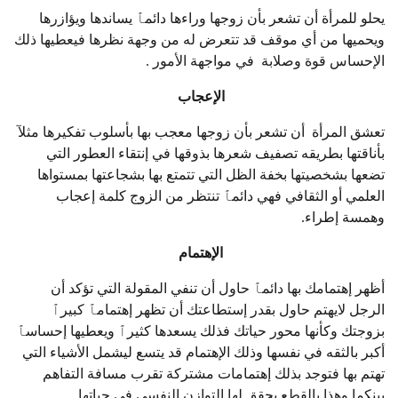
يحلو للمرأة أن تشعر بأن زوجها وراءها دائمٱ يساندها ويؤازرها
ويحميها من أي موقف قد تتعرض له من وجهة نظرها فيعطيها ذلك
الإحساس قوة وصلابة في مواجهة الأمور .
الإعجاب
تعشق المرأة أن تشعر بأن زوجها معجب بها بأسلوب تفكيرها مثلآ
بأناقتها بطريقه تصفيف شعرها بذوقها في إنتقاء العطور التي
تضعها بشخصيتها بخفة الظل التي تتمتع بها بشجاعتها بمستواها
العلمي أو الثقافي فهي دائمٱ تنتظر من الزوج كلمة إعجاب
وهمسة إطراء.
الإهتمام
أظهر إهتمامك بها دائمٱ حاول أن تنفي المقولة التي تؤكد أن
الرجل لايهتم حاول بقدر إستطاعتك أن تظهر إهتمامٱ كبيرٱ
بزوجتك وكأنها محور حياتك فذلك يسعدها كثيرٱ ويعطيها إحساسٱ
أكبر بالثقه في نفسها وذلك الإهتمام قد يتسع ليشمل الأشياء التي
تهتم بها فتوجد بذلك إهتمامات مشتركة تقرب مسافة التفاهم
بينكما وهذا بالقطع يحقق لها التوازن النفسي في حياتها.