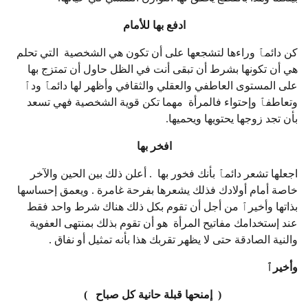
ادفع بها للأمام
كن دائمٱ وراءها لتشجعها على أن تكون هي الشخصية التي تحلم
هي أن تكونها بشرط أن تبقى أنت في الظل حاول أن تمتزج بها
على المستوى العاطفي والعقلي والثقافي وأظهر لها دائمٱ ودٱ
وتعاطفٱ وإحتواء فالمرأة مهما تكن قوية الشخصية فهي تسعد
بأن تجد زوجها يحتويها ويحميها.
افخر بها
اجعلها تشعر دائمٱ بأنك فخور بها . أعلن ذلك بين الحين والآخر
خاصة أمام أولادك فذلك يشعرها بفرحة غامرة . ويعمق إحساسها
بذاتها وأخيرٱ من أجل أن تقوم بكل ذلك هناك شرط واحد فقط
عند إستخدامك مفاتيح المرأة هو أن تقوم بذلك بمنتهى العفوية
والنية الصادقة حتى لا يظهر تقربك هذا بأنه تمثيل أو نفاق .
وأخيرٱ
( إمنحها قبلة حانية كل صباح )