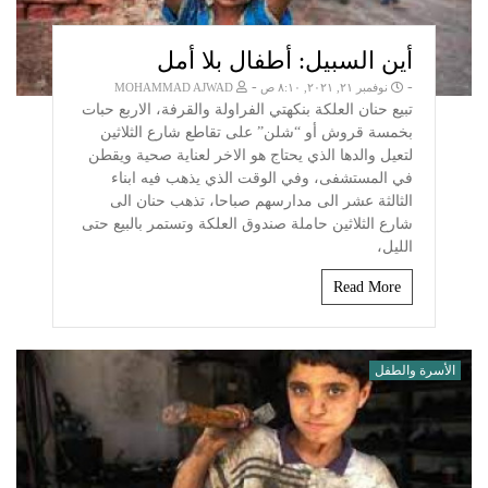
أين السبيل: أطفال بلا أمل
-
-
نوفمبر ٢١, ٢٠٢١, ٨:١٠ ص
MOHAMMAD AJWAD
تبيع حنان العلكة بنكهتي الفراولة والقرفة، الاربع حبات
بخمسة قروش أو “شلن” على تقاطع شارع الثلاثين
لتعيل والدها الذي يحتاج هو الاخر لعناية صحية ويقطن
في المستشفى، وفي الوقت الذي يذهب فيه ابناء
الثالثة عشر الى مدارسهم صباحا، تذهب حنان الى
شارع الثلاثين حاملة صندوق العلكة وتستمر بالبيع حتى
الليل،
Read More
الأسرة والطفل