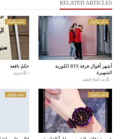
RELATED ARTICLES
حكم وأقوال
حكم وأقوال
أشهر أقوال فرقة BTS الكورية
حكمٌ نافعة
الشهيرة
-
شروق
-
عبد الفتاح الطيب
حكم وأقوال
حكم وأقوال
خمسة دقائق للخمسين عاماً القادمة
قال وعلى رائ ال