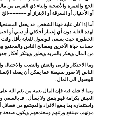
الحج والعمرة والأضحية وايتاء ذي القربى من 
أو الأحتيال أو السرقة أو الابتزاز أو ------------الخ .
أما إذا كان غاية فهنا الشخص قد يفعل المستح
لهذه الغاية دون أي إعتبار أخلاقي أو ديني أو اج
الخطورة حيث يسعى للوصول للغاية بأقل وقت , 
حساب حياة الآخرين ومصالح الناس والمجتمع وهن
من المال ويفكر بالمزيد ويطور ويبتكر أفكار جد
وما الاحتكار والربى والغش والنصب والاحتيال و
الناس إلا صور بسيطة عما يمكن أن يفعله الإنسان
للوصول الى المال .
وبما لا شك فيه فإن المال نعمة من نِعَم الله على
العيش بكرامة فهو ينفق ولا يَسأل . فـ بالسعي 
واستثماره بما ينفع الافراد والمجتمع من فضائل
موتهم، فينتفع ورثتهم ومجتمعهم ويكون صدقة جار