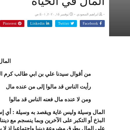
المال في الحياة
-
-
ابراهيم السعودي
نوفمبر ١٥, ٢٠٢٠, ٥:٠١ ص
Pinterest
Linkedin
Twitter
Facebook
المال
من أقوال سيدنا علي بن ابي طالب كرم ال
رأيت الناس قد مالوا إلى من عنده مال
ومن لا عنده مال فعنه الناس قد مالوا
المال وسيلة وليس غاية ويقصد به وسيلة : أي إس
البذخ أو التكبر على الآخرين وبما ينسجم مع ديننا
على المال بطرق مشروعة دينيا واجتماعيا إذ لا 