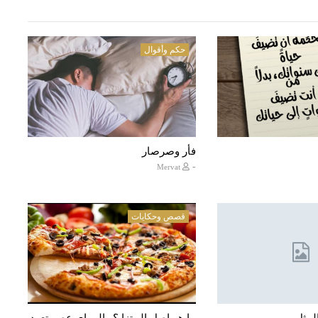
حكم وأقوال
فأر وصرصار
-
Mervat
قصص وحكايات
مثل ...
ما هو اصل البيتزا ؟ والى اي عصر تعود