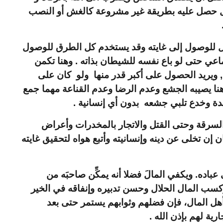
مال حصل عليه بطريقة غير مشروعة كالغش أو النصب
يل للوصول إلى غايته وقد يستخدم كل الطرق للوصول
تماعي حتى لو باع نفسه للشيطان بذاته . وهنا تكمن
ويريد الحصول على أكبر قدر منها ولو كان على
ا يصيبه الجشع وعدم الرضا وعدم القناعة مهما جمع
يدة وخدع تلبي جشعه بدون أي إنسانية .
السرقة وحتى القتل والاتجار بالمخدرات وأعراض
 إن تخلى عن دينه وإنسانيته وأتبع هواه لتحقيق غايته
 عباده. ويكفي المالَ فضلا أنه يمكِّن صاحبَه من
وكسب المال الحلال وحسن تدبيره وإنفاقه في الخير
 أهل المال، فإن فضلهم وثوابهم يستمر حتى بعد
ية لهم بإذن الله .