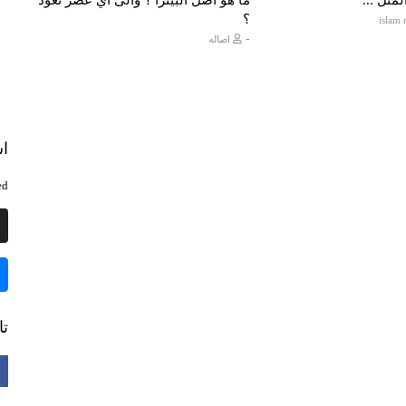
؟
-
اصاله
اش
d.
تا