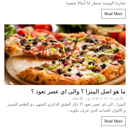
تجاربنا اليومية تسطر لنا أمثالا شعبية
Read More
قصص وحكايات
ما هو اصل البيتزا ؟ والى اي عصر تعود ؟
-
-
يناير ١٢, ٢٠٢١, ١٢:٥٣ ص
اصاله
البيتزا , الى اي عصر تعود !؟ ذلك الطبق الدائري الشهي ذو الطعم المميز
و الالوان الجذابه الذي عرف بكونه...
Read More