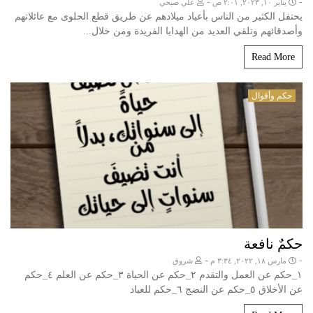
-
-
يناير ١٠, ٢٠٢٣, ٢:٠١ ص
علي صبحي
يحتفل الكثير من الناس بأعياد ميلادهم عن طريق قطع الحلوى مع عائلاتهم
وأصدقائهم وتلقي العديد من الهدايا الفريدة ومن خلال...
Read More
حكم وأقوال
حكمٌ نافعة
-
-
مارس ١٨, ٢٠٢٢, ٣:٣٤ م
شروق
١_حكم عن العمل والتقدم ٢_حكم عن الحياة ٣_حكم عن العلم ٤_حكم
عن الأخلاق ٥_حكم عن النضج ٦_حكم للعباد