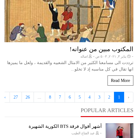
المكتوب مبين من عنوانه!
-
-
يناير ٣, ٢٠٢١, ٥:٠٣ ص
اصاله
ترددت الى مسامعنا الكثير من الامثال الشعبيه والقديمة ، ولعل ما يميزها
انها تقال في كل مناسبه إذ لا تخلو...
Read More
›
27
26
...
8
7
6
5
4
3
2
1
‹
POPULAR ARTICLES
أشهر أقوال فرقة BTS الكورية الشهيرة
-
عبد الفتاح الطيب