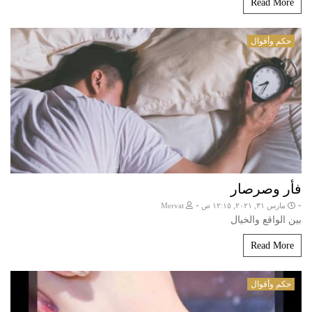
Read More
حكم وأقوال
فأر وصرصار
-
-
مارس ٣١, ٢٠٢١, ١٢:١٥ ص
Mervat
بين الواقع والخيال
Read More
حكم وأقوال