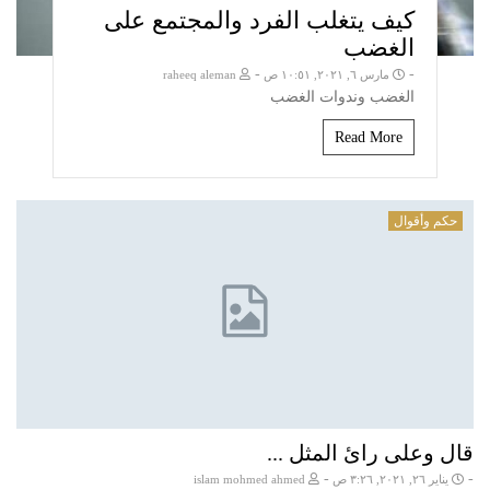
كيف يتغلب الفرد والمجتمع على
الغضب
-
-
مارس ٦, ٢٠٢١, ١٠:٥١ ص
raheeq aleman
الغضب وندوات الغضب
Read More
حكم وأقوال
قال وعلى رائ المثل ...
-
-
يناير ٢٦, ٢٠٢١, ٣:٢٦ ص
islam mohmed ahmed