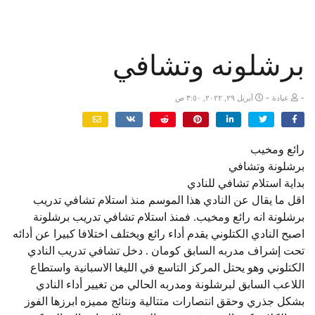
برشلونه وتشافي
-
-
عبادة
أبريل ٢٩, ٢٠٢٢, ٣:٥٠ ص
رائع ومخيب
برشلونة وتشافي
بداية استلام تشافي للنادي
اقل ما يقال عن النادي هذا الموسم منذ استلام تشافي تدريب
برشلونة انه رائع ومخيب. فمنذ استلام تشافي تدريب برشلونة
اصبح النادي الكتلوني يقدم أداء رائع ويختلف اختلافا كبيرا عن أدائه
تحت إشراف مدربه السابق كومان . دخل تشافي تدريب النادي
الكتلوني وهو يحتل المركز التاسع في الليغا الاسبانية واستطاع
اللاعب السابق لبرشلونة ومدربه الحالي من تغيير أداء النادي
بشكل جذري وحقق انتصارات متتالية ونتائج مميزه ابرزها الفوز