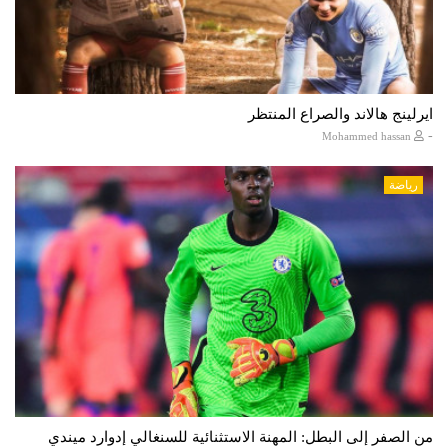
ايرلينج هالاند والصراع المنتظر
-
Mohammed hassan
رياضة
من الصفر إلى البطل: المهنة الاستثنائية للسنغالي إدوارد ميندي