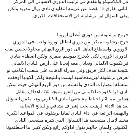
في الكلاسيكو والتقدم في ترتيب الدوري الاسباني الى المركز
الثاني بفارق 12 نقطة عن غريمه التقليدي نادي ريال مدريد ولكن
يبقى السؤال اين برشلونة في الاستحقاقات الكبرى.
خروج برشلونة من دوري أبطال اوروبا
خرج برشلونة مبكرا من دوري ابطال اوروبا ولعب في الدوري
الاوروبي واستطاع التأهل الى دور الربع النهائي محاولا تحقيق لقب
الدوري الاوربي لكي لايخرج بموسم صفري ولكن اصطدم بنادي
فرانكفوت الالماني وتعادل معه إيجابا على أرض النادي الالماني
بنتيجة هدف لكل فريق وفي مباراة الذهاب على ملعب الكامب نو
تعرض برشلونة لهزيمةقاسية ليست بالنتيجة ولكن لكونها أوقفت
سلسلة انتصارات النادي واقسته من دور الربع النهائي حيث تمكن
نادي فرانكفورت الالماني من الفوز بنتيجة ثلاثة اهداف مقابل
هدفين مما اثار احباط مشجعي النادي الكتلوني وهنا يكمن السؤال
بعد هذا الاداء الرهيب تحت إشراف تشافي والنتائج الايجابية
والنهضة الرائعة في اداء النادي لماذا برشلونه في المواعيد الكبرى
مخيبا لامال مشجعيه هذا التساؤل الذي يثيره مشجعي النادي
الكتلوني ولسان حالهم يقول اداؤكم رائع ولكن كثيرا ما احبطتمونا