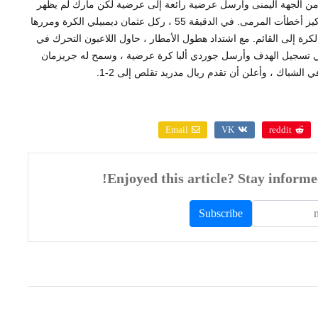
يقة 53 لأن كريم بنزيمة قاد من الجهة اليمنى وأرسل عرضية رائعة إلى عرضية لكن مارك لم يظهر
لكن الأخير سرعان ما سدد الكرة ، وخرجت تسديدة بدون تركيز أخطأت المرمى. في الدقيقة 55 ، ركل عثمان ديمبيلي الكرة ومررها
ة إلى القائم. مع اشتداد هطول الأمطار ، حاول اللاعبون التحرك في
ة. وفي الدقيقة 60 نجح برشلونة في تسجيل الهدف وأرسل جوردي ألبا كرة عرضية ، وسمح له جريزمان
 الشباك ، وأعلن أن تقدم ريال مدريد تقلص إلى 2-1
.
Email
VK
reddit