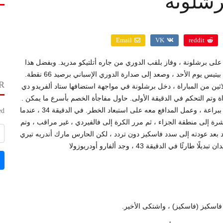
رشلونة
Email
VK
reddit
سم ريال مدريد مواجهة القمة ، وفاز بكأس العالم بنتيجة 2-1 على برشلونة ، وفاز بلقب الدوري من جاره أتلتيكو مدريد. وبفضل هذا
الانتصار ، تعاون ريال مدريد مع أتلتيكو مدريد ، الذي واجه ريال بيتيس يوم الأحد ، وصعد إلى صدارة الدوري الإسباني برصيد 66 نقطة.
R
صيد 65 نقطة. في المرحلة الثلاثين من المباراة ، دخل برشلونة في مواجهة استضافها ستاد ألفريدو دي
اة وتم التحكم في الدقيقة الأولى. حاول مفاجأة الخصم بأسرع ما يمكن .
سجل حارس مرمى ريال مدريد تيبوت كورتوا هدفاً مبكراً خطيراً ببراعة ، وعمل المدافع معه على استبعاد الخطر. في الدقيقة 34 ، عندما
d.
ة إلى منطقة الجزاء ، ثم مرر الكرة إلى فالفيردي ، غير مراقب ، وتم
 بعد عودته إلى سدد فاسكيز دون تردد ، لكن الحارس مارك أندريه تيري
ي الدقيقة 43 ، وجد ألفارو أودريوزولا
عن فاسكيز (فاسكيز) ، واشتكى الأخير
.