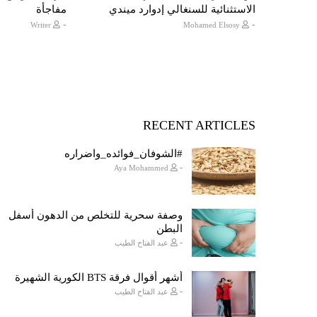
الاستثنائية للسنغالي إدوارد ميندي
مفاجأة
-
-
Writer
Mohamed Elsosy
RECENT ARTICLES
#الشوفان_فوائده_واضراره
-
Aya Mohammed
وصفة سحرية للتخلص من الدهون أسفل
البطن
-
عبد الفتاح الطيب
أشهر أقوال فرقة BTS الكورية الشهيرة
-
عبد الفتاح الطيب