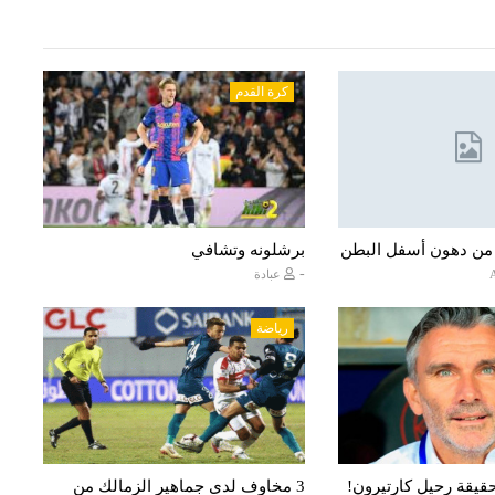
كرة القدم
 من دهون أسفل البطن
برشلونه وتشافي
-
عبادة
رياضة
قيقة رحيل كارتيرون!
3 مخاوف لدى جماهير الزمالك من