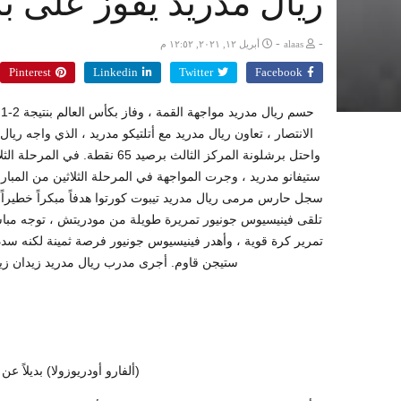
ريال مدريد يفوز على ب
-
-
alaas
أبريل ١٢, ٢٠٢١, ١٢:٥٢ م
Pinterest
Linkedin
Twitter
Facebook
ح
واحتل برشلونة المركز الثالث بر
ستيفانو مدريد ، وجرت المواجهة في المرحلة الثلاثين من المبار
تلقى فينيسيوس جونيور تمريرة طويلة من مودريتش ، توجه مباشر
تمرير كرة قوية ، وأهدر فينيسيوس جونيور فرصة ثمينة لكنه سدد
ستيجن قاوم. أجرى مدرب ريال مدريد زيدان زيدان تبديلًا طارئًا ف
(ألفارو أودريوزولا) بديلاً 