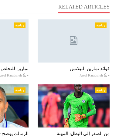
RELATED ARTICLES
رياضة
رياضة
فوائد تمارين البيلاتس
تمارين للتخلص
-
-
Aseel Karadsheh
Aseel Karadsheh
رياضة
رياضة
من الصفر إلى البطل: المهنة
الزمالك يوضح ح