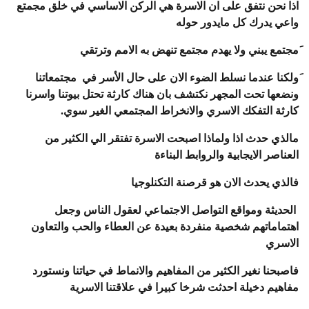
اذا نحن نتفق على ان الاسرة هي الركن الاساسي في خلق مجمتع
واعي يدرك كل مايدور حوله
َمجتمع يبني ولا يهدم مجتمع تنهض به الامم وترتقي
َولكنا عندما نسلط الضوء الان على حال الأسر في مجتمعاتنا
ونضعها تحت المجهر نكتشف بان هناك كارثة تحتل بيوتنا واسرنا
كارثة التفكك الاسري والانخراط المجتمعي الغير سوي.
مالذي حدث اذا ولماذا اصبحت الاسرة تفتقر الي الكثير من
العناصر الايجابية والروابط البناءة
فالذي يحدث الان هو قرصنة التكنلوجيا
الحديثة ومواقع التواصل الاجتماعي لعقول الناس وجعل
اهتماماتهم شخصية منفردة بعيدة عن العطاء والحب والتعاون
الاسري
فاصبحنا نغير الكثير من المفاهيم والانماط في حياتنا ونستورد
مفاهيم دخيلة احدثت شرخا كبيرا في علاقتنا الاسرية