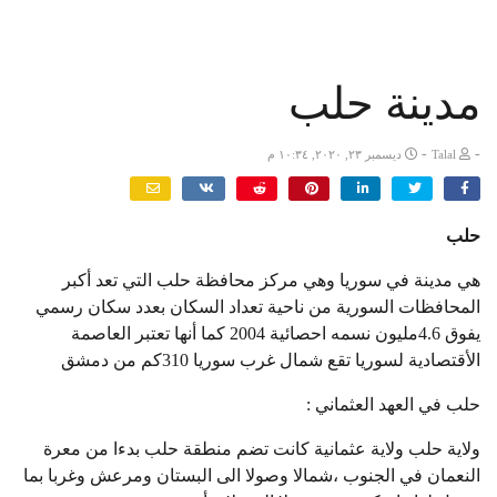
مدينة حلب
-
-
Talal
ديسمبر ٢٣, ٢٠٢٠, ١٠:٣٤ م
حلب
هي مدينة في سوريا وهي مركز محافظة حلب التي تعد أكبر
المحافظات السورية من ناحية تعداد السكان بعدد سكان رسمي
يفوق 4.6مليون نسمه احصائية 2004 كما أنها تعتبر العاصمة
الأقتصادية لسوريا تقع شمال غرب سوريا 310كم من دمشق
حلب في العهد العثماني :
ولاية حلب ولاية عثمانية كانت تضم منطقة حلب بدءا من معرة
النعمان في الجنوب ،شمالا وصولا الى البستان ومرعش وغربا بما