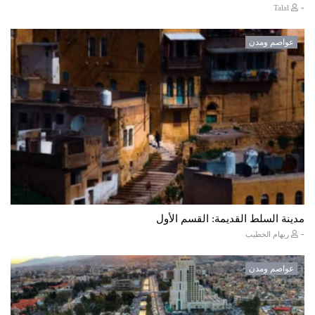
-
Talal
عواصم ومدن
مدينة السلط القديمة: القسم الأول
-
ريهام الخطيب
عواصم ومدن