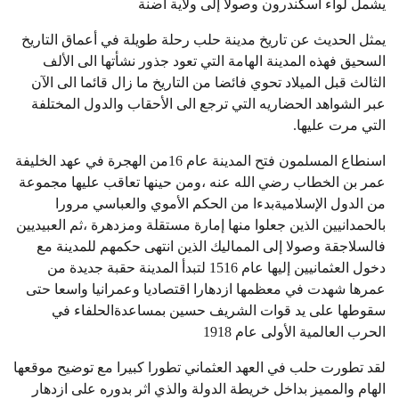
يشمل لواء اسكندرون وصولا إلى ولاية أضنة
يمثل الحديث عن تاريخ مدينة حلب رحلة طويلة في أعماق التاريخ
السحيق فهذه المدينة الهامة التي تعود جذور نشأتها الى الألف
الثالث قبل الميلاد تحوي فائضا من التاريخ ما زال قائما الى الآن
عبر الشواهد الحضاريه التي ترجع الى الأحقاب والدول المختلفة
التي مرت عليها.
اسنطاع المسلمون فتح المدينة عام 16من الهجرة في عهد الخليفة
عمر بن الخطاب رضي الله عنه ،ومن حينها تعاقب عليها مجموعة
من الدول الإسلاميةبدءا من الحكم الأموي والعباسي مرورا
بالحمدانيين الذين جعلوا منها إمارة مستقلة ومزدهرة ،ثم العبيديين
فالسلاجقة وصولا إلى المماليك الذين انتهى حكمهم للمدينة مع
دخول العثمانيين إليها عام 1516 لتبدأ المدينة حقبة جديدة من
عمرها شهدت في معظمها ازدهارا اقتصاديا وعمرانيا واسعا حتى
سقوطها على يد قوات الشريف حسين بمساعدةالحلفاء في
الحرب العالمية الأولى عام 1918
لقد تطورت حلب في العهد العثماني تطورا كبيرا مع توضيح موقعها
الهام والمميز بداخل خريطة الدولة والذي اثر بدوره على ازدهار