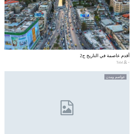
أقدم عاصمة في التاريخ ج2
-
Talal
عواصم ومدن