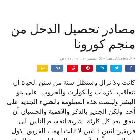
مصادر تحصيل الدخل من
منجم كورونا
-
-
Lama Atharbeh
ديسمبر ٣٠, ٢٠٢١, ٢:٢٢ ص
كانت ولا تزال وستظل سنة من سنن الحياة أن
تتعاقب الازمات والكوارث والحروب على بنو
البشر وليست هذه المعلومة بالشيء الجديد على
أحد ولكن الجدير بالذكر والاهمية والحسبان أن
يتفق بعد كل كارثة بشرية انقسام الناس الى
فريقين اثنين ؛ اثنين لا ثالث لهما ، الفريق الاول