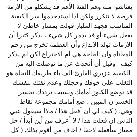
يعتاشوا منه وهم الفئة الأهم قد يشكلو من الازمة
فرصة لا تتكرر ولكن اذا استدخدموا سر الكيفية
المناسب فجهد المليار فولت بمسار خاطئ لا
يفعل شيء أو قد يدمر كل شيء ، يذكر كثيرا أن
الازمات تولد الابداع وأن العطمة تخرج من رحم
المعاناة وأن الحاجة هي أم الاختراع لكن لم يذكر
كيف ! وقبل أن أتحدث عن ما توصلت اليه من
الكيفية عزيزي القارئ الف باء طريقك للنجاة هو
التغلب على خوفك وخجلك وعدم ثقتك بنفسك
قد توضع الكنوز أمامك وبسبب ترددك تخسر
الخسران المبين ، ضع أمامك مجموعة نقاط
وهي: ( كيف لي أن أفعل هذا / ماذا سيقول عني
الناس ان فعلت هذا / لا أعرف من أين أبدأ / حل
ممتاز سأفعله لاحقا / اخاف من أقوم بذلك ( كل