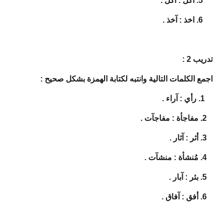
5. اكل : آكل .
6. اخذ : آخذ .
تدريب 2 :
اجمع الكلمات التالية وانتبه لكتابة الهمزة بشكل صحيح :
1. رأي : آراء .
2. مفاجأة : مفاجآت .
3. أثر : آثار .
4. مُنشأة : منشآت .
5. بئر : آبار .
6. أفق : آفاق .