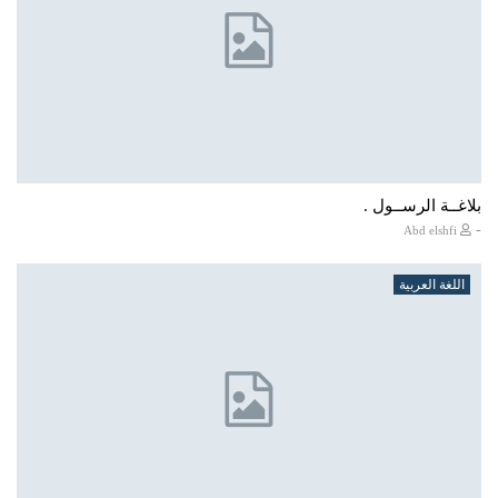
بلاغــة الرســول .
-
Abd elshfi
اللغة العربية