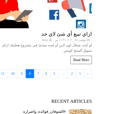
ازاي تبيع أي شئ لاي حد
-
-
نوفمبر ٢٨, ٢٠٢٠, ١١:٣١ ص
Ruby
لو كنت شغال اون لاين أو لسه مبتدئ في مشروع هعلمك ازاي
تسوق المنتج كويس
Read More
11
10
9
8
7
6
5
...
2
1
‹
RECENT ARTICLES
#الشوفان_فوائده_واضراره