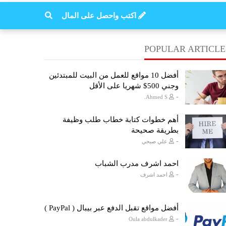
اكتب واحصل على المال
POPULAR ARTICLE
أفضل 10 مواقع للعمل من البيت للمبتدئين
وجني 500$ شهريا على الأقل
-
Ahmed S.
أهم خطوات كتابة خطاب طلب وظيفة
بطريقة صحيحة
-
علي صبحي
احمد اشرف مدرب الشباب
-
احمد اشرف
أفضل مواقع تقبل الدفع عبر بيبال ( PayPal )
-
Oula abdulkader