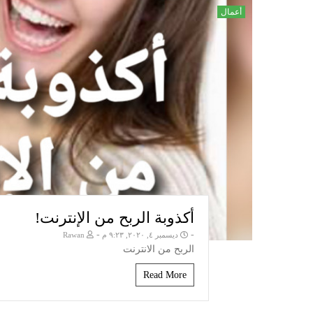
أعمال
أكذوبة الربح من الإنترنت!
-
-
ديسمبر ٤, ٢٠٢٠, ٩:٢٣ م
Rawan
الربح من الانترنت
Read More