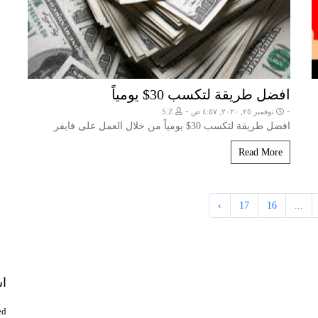
افضل طريقة لتكسب 30$ يومياً
-
-
نوفمبر ٢٥, ٢٠٢٠, ٤:٥٧ ص
S.Z
افضل طريقة لتكسب 30$ يومياً من خلال العمل على فايفر
Read More
›
17
16
...
اش
d.