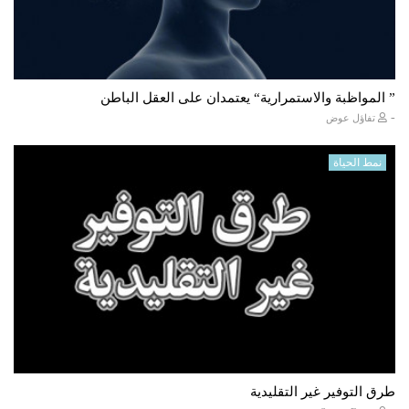
” المواظبة والاستمرارية“ يعتمدان على العقل الباطن
-
تفاؤل عوض
نمط الحياة
طرق التوفير غير التقليدية