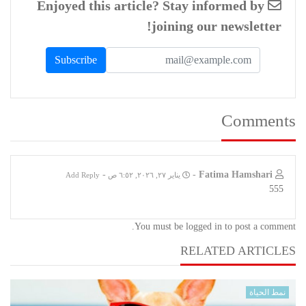
Enjoyed this article? Stay informed by
joining our newsletter!
Comments
-
-
Fatima Hamshari
يناير ٢٧, ٢٠٢٦, ٦:٥٢ ص
Add Reply
555
You must be logged in to post a comment.
RELATED ARTICLES
نمط الحياة