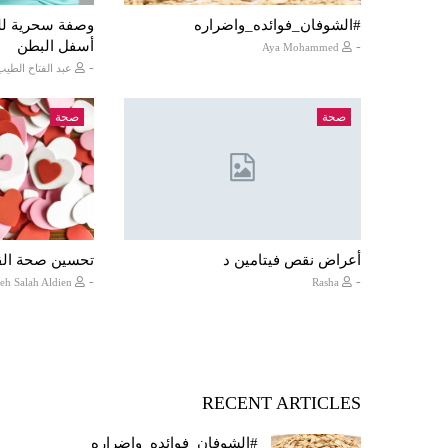
#الشوفان_فوائده_واضراره
وصفة سحرية لل
أسفل البطن
-
Aya Mohammed
-
عبد الفتاح الطيب
صحة
صحة
أعراض نقص فيتامين د
تحسين صحة ال
-
-
Areej Alfateh Salah Aldien
Rasha
RECENT ARTICLES
#الشوفان_فوائده_واضراره