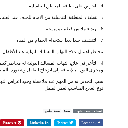
4_ الحرص على نظافة المناطق التناسلية
5_ تنظيف المنطقة التناسلية من الامام للخلف عند الفتيات للحرص على عدم انتقال البكتيريا
6_ ارتداء ملابس قطنية ومريحة
7_ التنشيف جيدا بعدا استخدام الحمام من المياه
مخاطر إهمال علاج التهاب المسالك البولية عند الأطفال
ان التأخر في علاج التهاب المسالك البولية له مخاطر ك
ومجرى البول. بالإضافة إلى انزعاج الطفل وشعوره بألم م
يجب التحذير انه من المهم عند ملاحظة وجود اعراض التها
نوع العلاج المناسب لعمر الطفل.
Explore more about
صحة
صحة الطفل
Pinterest
Linkedin
Twitter
Facebook