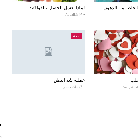
تخلص من الدهون
لماذا نغسل الخضار والفواكه؟
-
Abdallah
صحة
قلب
عملية شّد البطن
-
ملك حمدي
اش
d.