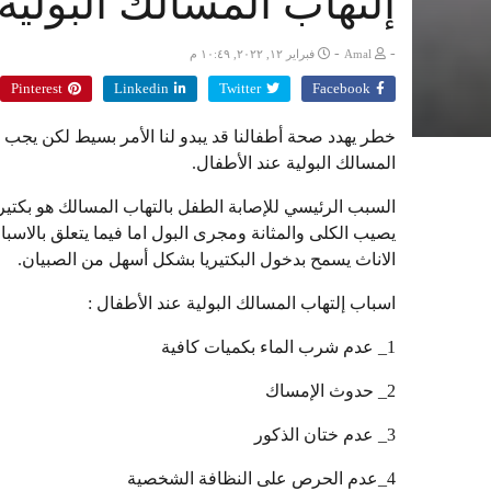
إلتهاب المسالك البولية
-
-
Amal
فبراير ١٢, ٢٠٢٢, ١٠:٤٩ م
Pinterest
Linkedin
Twitter
Facebook
خطر يهدد صحة أطفالنا قد يبدو لنا الأمر بسيط لكن يج
المسالك البولية عند الأطفال.
السبب الرئيسي للإصابة الطفل بالتهاب المسالك هو بكتي
يصيب الكلى والمثانة ومجرى البول اما فيما يتعلق بالاسب
الاناث يسمح بدخول البكتيريا بشكل أسهل من الصبيان.
اسباب إلتهاب المسالك البولية عند الأطفال :
1_ عدم شرب الماء بكميات كافية
2_ حدوث الإمساك
3_ عدم ختان الذكور
4_عدم الحرص على النظافة الشخصية