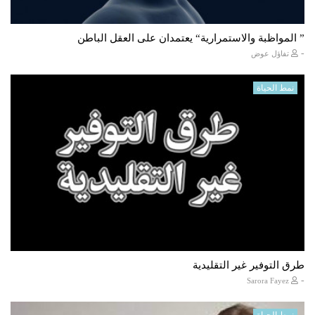
” المواظبة والاستمرارية“ يعتمدان على العقل الباطن
-
تفاؤل عوض
نمط الحياة
طرق التوفير غير التقليدية
-
Sarora Fayez
نمط الحياة