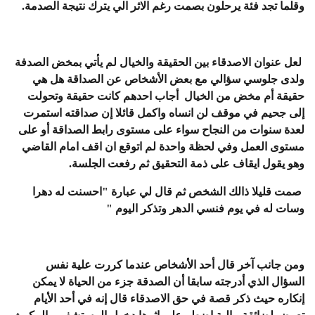
وقلما تجد فئة يرحلون بصمت رغم الاثر الي يترك نتيجة الصدمة.
لعل عنوان الاصدقاء بين الحقيقة والخيال لم يأتي بمخض الصدفة
ولدى جلوسي سؤالي مع بعض الأشخاص عن الصداقة هل هي
حقيقة أم مخض من الخيال أجاب احدهم كانت حقيقة وتحولت
إلى جحيم في موقف لن انساه واكمل قائلا إن صداقته استمرت
لعدة سنوات من النجاح سواء على مستوى رابط الصداقة أو على
مستوى العمل وفي لحظة واحدة لم اتوقع ان اقف امام القاضي
وهو يقول ايقاف على ذمة التحقيق ثم رفعت الجلسة.
صمت قليلا ذالك الشخص ثم قال لي عبارة "احسنت له دهرا
وسات له في يوم فنسي الدهر وتذكر اليوم "
ومن جانب آخر قال أحد الأشخاص عندما كررت علية نفس
السؤال الذي أدرجته سابقا أن الصدقة جزء من الحياة لا يمكن
إنكاره حيث ذكر قصة في حق الاصدقاء قال إنه في أحد الأيام