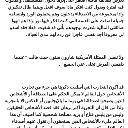
تعرض لضائقة مالية اضطر على إثرها دخول المستشفى والمكوث
فيه لفترة ويقول كنت افكر ماذا سوف افعل وبينما طال تفكيري
واذا بمجموعة من الاصدقاء يدخلون وهم يحملون الورد وابتسامه
جميلة اضفت على العتمة التي كنت افكر فيها نور واذا هم انهوا
ضائقتي المالية شعرت بوجودهم بأني قد شفيت فعلا فقد اسدو
لي معروفا اجد نفسي عاجزا عن رده لهم مدى الحياة .
ولا ننسى الممثلة الأمريكية شارون ستون حيث قالت "عندما
داهمني المرض تخلى عني الجميع" .
قد اكون التجارب التي أسلفت ذكرها هي جزء من تجارب
الأشخاص حول العالم لا يمكن الحكم على الصداقة أو الأشخاص
الذين يصبحوا اصدقائنا في يوما ما بالإيجابيين أو العكس الا بالتجربة
ولذا من قال ان التجربة اكبر برهان فقد قصد الأشخاص الحقيقين
وليس من يلبس قناع أو يريد مصلحة شخصية كما اضيف أن هذا
العالم مليء بالأشخاص الذين يستحقون أن نقول عنهم أصدقاء