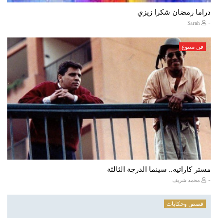
دراما رمضان شكرا زيزي
-
Sarah
فن متنوع
مستر كاراتيه.. سينما الدرجة الثالثة
-
محمد شريف
قصص وحكايات