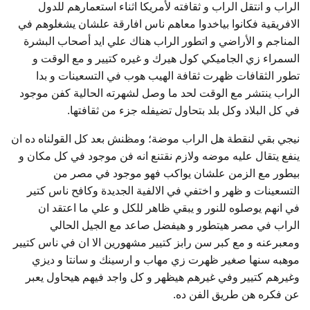
الراب و انتقل الراب و ثقافته لأمريكا اثناء استعمارهم للدول
الافريقية فكانوا بياخدوا معاهم ناس افارقة علشان يشغلوهم في
المناجم و الأراضي و اتطور الراب هناك علي ايد أصحاب البشرة
السمراء زي الجاميكي كول هيرك و غيره كتيير و مع الوقت و
تطور الثقافات ظهرت ثقافة الهيب هوب في التسعينات و بدا
الراب ينتشر مع الوقت لحد ما وصل لشهرته الحالية كفن موجود
في كل البلاد وكل بلد بتحاول تضيفله جزء من ثقافتها.
نيجي بقي لنقطة هل الراب موضة؛ ومظنش بعد كل القولناه ده ان
ينفع يتقال عليه موضه ولازم نقتنع انه فن موجود في كل مكان و
بيطور مع الزمن علشان يواكب فهو موجود في مصر من
التسعينات و ظهر و اختفي في الالفية الجديدة وكافح ناس كتير
في انهم يوصلوه للنور و يبقي ظاهر للكل و علي ما اعتقد ان
الراب في مصر هيتطور و هيفضل صاعد مع الجيل الحالي
ومعبرعنه و مع كبر سن رابز كتيير مشهورين الا ان في ناس كتيير
موهبه سنها صغير ظهرت زي مهاب و ارسينك و سانتا و ديزي
وغيرهم كتيير وفي غيرهم هيظهر و كل واجد فيهم هيحاول يعبر
عن فكره هن طريق الفن ده.