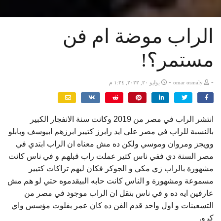
الراب موضة ام فن
مستمر؟!
-
-
omar osmaly
يوليو ٢٠, ٢٠٢٢, ١:٢٤ م
انتشر الراب في مصر من 2019 وكانت سنة الانفجار الكبير
بالنسبة للراب في مصر على ايد رابرز كتيير ابرزهم ابيوسف وبابلو
وويجز ومروان وموسي ولكن ده مش معناه ان الراب ابتدي في
مصر السنة دي ففي ناس كتير عملت راب قبلهم و في ناس كانت
مشهورة بالراب زي مكي و الجوكر فكان ليهم تراكات كتيير
مسموعة ومشهورة و الناس كانت حابه البيقدموه حتي لو هم مش
عارفين ايه ده و في ناس بتقل ان الراب موجود في مصر من
التسعينات و اول واحد قدم الفن ده كان عمر بفلوت مؤسس واي
كرو.