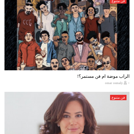
فن متنوع
الراب موضة ام فن مستمر؟!
-
omar osmaly
فن متنوع