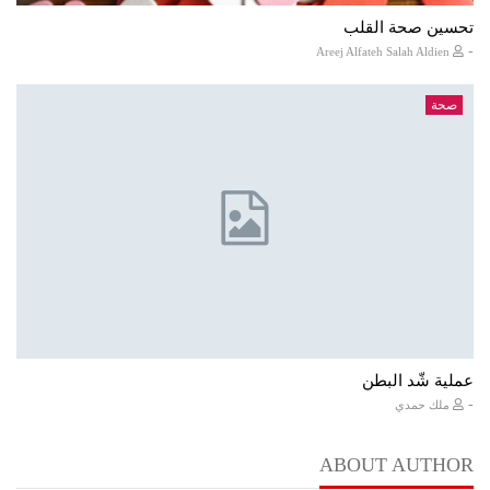
تحسين صحة القلب
-
Areej Alfateh Salah Aldien
صحة
عملية شّد البطن
-
ملك حمدي
ABOUT AUTHOR