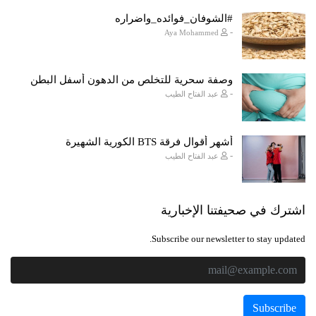
#الشوفان_فوائده_واضراره
-
Aya Mohammed
وصفة سحرية للتخلص من الدهون أسفل البطن
-
عبد الفتاح الطيب
أشهر أقوال فرقة BTS الكورية الشهيرة
-
عبد الفتاح الطيب
اشترك في صحيفتنا الإخبارية
Subscribe our newsletter to stay updated.