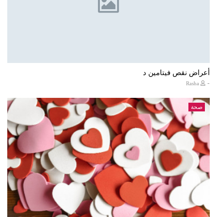
أعراض نقص فيتامين د
-
Rasha
صحة