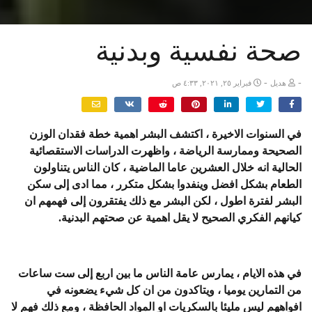
صحة نفسية وبدنية
-
-
هديل
فبراير ٢٥, ٢٠٢١, ٤:٣٣ ص
في السنوات الاخيرة ، اكتشف البشر اهمية خطة فقدان الوزن
الصحيحة وممارسة الرياضة ، واظهرت الدراسات الاستقصائية
الحالية انه خلال العشرين عاما الماضية ، كان الناس يتناولون
الطعام بشكل افضل وينفدوا بشكل متكرر ، مما ادى إلى سكن
البشر لفترة اطول ، لكن البشر مع ذلك يفتقرون إلى فهمهم ان
كيانهم الفكري الصحيح لا يقل اهمية عن صحتهم البدنية.
في هذه الايام ، يمارس عامة الناس ما بين اربع إلى ست ساعات
من التمارين يوميا ، ويتاكدون من ان كل شيء يضعونه في
افواههم ليس مليئا بالسكريات او المواد الحافظة ، ومع ذلك فهم لا