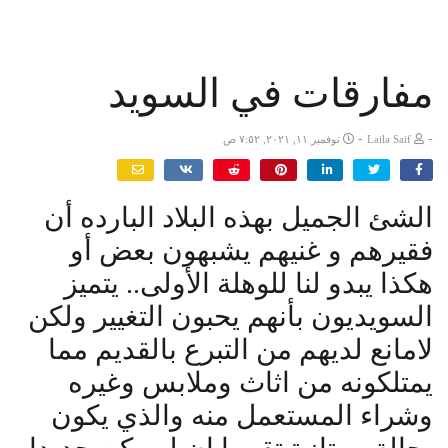
مفارقات في السويد
-
-
Laila Saif
نوفمبر ١١, ٢٠٢١, ٧:٥٢ ص
الشئ الجميل بهذه البلاد البارده أن
فقيرهم و غنيهم يشبهون بعض أو
هكذا يبدو لنا للوهلة الأولى.. يتميز
السويديون بأنهم يحبون التغيير ولكن
لامانع لديهم من التبرع بالقديم مما
يمتلكونه من اثاث وملابس وغيره
وشراء المستعمل منه والذي يكون