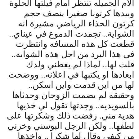
الأم الجميله تنتظر امام فيلتها الحلوة
وبيدها كرتونا صغيرا بنصف حجم
كرتون الحذاء الرياضي مشيرة انه
الشواية.. تجمدت الدموع في عيناي..
قطعت كل هذه المسافه وانتظرت
في هذا البرد من اجل هذه الشواية..
قلت لها.. لماذا لم يعطني ولدك
ابعادها او يكتبها في اعلانه.. ووضحت
لها من اين قدمت واين اسكن..
وحقيقة لم يصمت الزوجان وحدثاها
بالسويديه.. وجدتها تقول لي خذيها
هدية مني. رفضت ذلك وشكرتها على
لطفها.. ولكن الرجل البوسني وخزني
من كتفي وقال لها شكرا .. واخذها