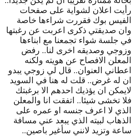
بحالة ممتازة تقريبا ان لم يكن جديدا..
رأيت اعلان لشواية على صفحات
الفيس بوك فقررت شراءها خاصة
وان صديقتي ذكرى اعربت عن رغبتها
في جلسة شواء تجمعنا مع ابناءها
وزوجي وصديقه اخرى لنا.. رفض
المعلن الافصاح عن هويته ولكنه
اعطاني العنوان.. قال لي زوجي يبدو
ان له غرض.. قلت له هنا في السويد
لايمكن ان يؤذيك احدهم الا برغبتك
فلا تخشى شيئا.. اتفقت انا والمعلن
الذي لا اعرف جنسه او عمره على
الذهاب لبيته الذي يبعد عني مسافة
ساعة وتزيد لانني سأغير باصين..