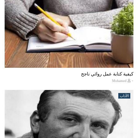
كيفية كتابة عمل روائي ناجح
-
Mohamed
الآداب