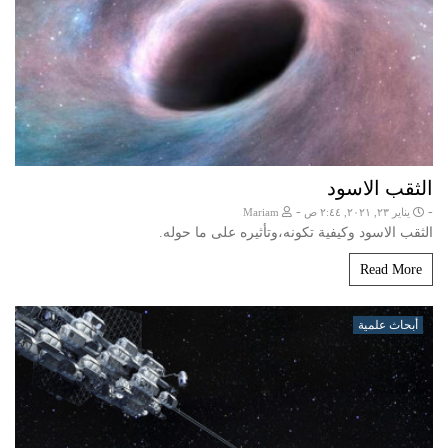
الثقب الاسود
-
-
يناير ٢٣, ٢٠٢١, ٢:٤٤ ص
Mariam
الثقب الاسود وكيفية تكونه،وتأثيره على ما حوله.
Read More
أبحاث علمية