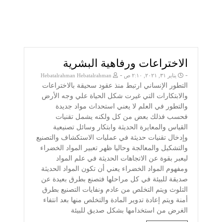
الاختراعات ورفاهية البشرية
-
-
يناير ٣١, ٢٠٢١, ٢:١٠ ص
Hebatalrahman Hebatalrahman
التطور الإنساني ارتبط منذ عقود سحيقة بالاختراعات
والابتكارات التي غيرت شكل الحياة علي وجه الأرض
والتطور في العلم لا يعني استحداث مواد جديدة
فحسب فذلك بعض من كل ولكنه يشمل تقنيات
القياس والمعايرة الحديثة وابتكار وسائل تصنيعية
وإدخال تقنيات حديثة في عمليات الاستكشاف والتصنيع
والتشكيل والمعالجة وحاليا ظهر تعبير المواد الخضراء
ليعبر بقوة عن الاتجاهات الحديثة في علم المواد
ومفهوم المواد الخضراء يعني أن تكون المواد الحديثة
صديقة للبيئة في كل مراحلها فتصنع بطرق بعيدة عن
التلوث ويتم التخلص من عادم ونفايات التصنيع بطرق
أمنة ويتم إعادة تدوير المادة والتخلص منها بعد انتفاء
الغرض من استخدامها بشكل صديق للبيئة