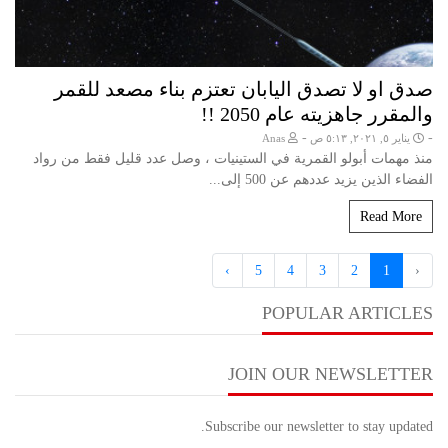
صدق او لا تصدق اليابان تعتزم بناء مصعد للقمر
والمقرر جاهزيته عام 2050 !!
-
-
يناير ٥, ٢٠٢١, ٥:١٣ ص
Anas
منذ مهمات أبولو القمرية في الستينيات ، وصل عدد قليل فقط من رواد
الفضاء الذين يزيد عددهم عن 500 إلى...
Read More
›
5
4
3
2
1
‹
POPULAR ARTICLES
JOIN OUR NEWSLETTER
Subscribe our newsletter to stay updated.