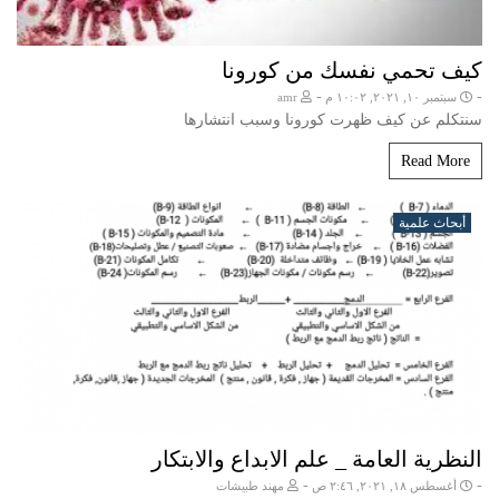
كيف تحمي نفسك من كورونا
-
-
سبتمبر ١٠, ٢٠٢١, ١٠:٠٢ م
amr
سنتكلم عن كيف ظهرت كورونا وسبب انتشارها
Read More
أبحاث علمية
النظرية العامة _ علم الابداع والابتكار
-
-
أغسطس ١٨, ٢٠٢١, ٢:٤٦ ص
مهند طبيشات