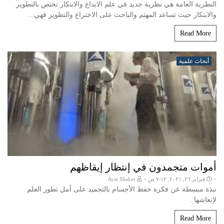
النظرية العامة هي نظرية جديد في علم الابداع والابتكار تختص بالتطوير
والابتكار حيث تساعد المهتم والباحث على الاختراع والتطوير فهي...
Read More
أبحاث علمية
أموات متجمدون في إنتظار إيقاظهم
-
-
فبراير ٢٦, ٢٠٢١, ٧:١٢ ص
Ayat Shaker
نبذة مبسطة عن فكرة حفظ الأجسام بالتجميد على أمل تطور العلم
لإنعاشها .
Read More