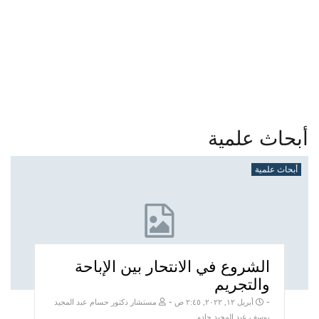
أبحاث علمية
أبحاث علمية
الشروع في الانتحار بين الإباحة
والتجريم
-
-
أبريل ١٢, ٢٠٢٢, ٢:٤٥ ص
مستشار دكتور حسام عبد المجيد
يوسف عبد المجيد جادو