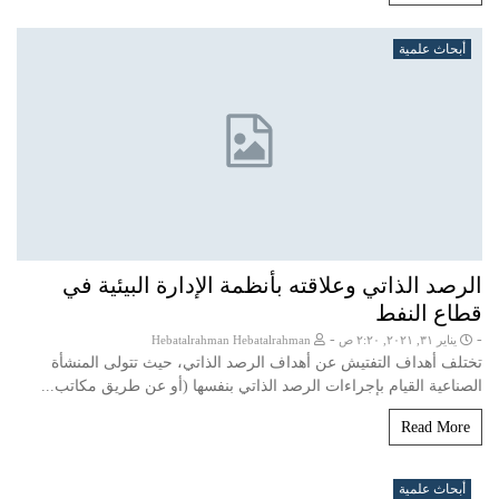
أبحاث علمية
الرصد الذاتي وعلاقته بأنظمة الإدارة البيئية في
قطاع النفط
-
-
يناير ٣١, ٢٠٢١, ٢:٢٠ ص
Hebatalrahman Hebatalrahman
تختلف أهداف التفتيش عن أهداف الرصد الذاتي، حيث تتولى المنشأة
الصناعية القيام بإجراءات الرصد الذاتي بنفسها (أو عن طريق مكاتب...
Read More
أبحاث علمية