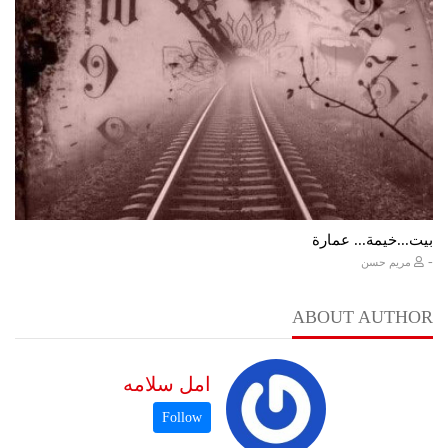
بيت...خيمة... عمارة
-
مريم حسن
ABOUT AUTHOR
امل سلامه