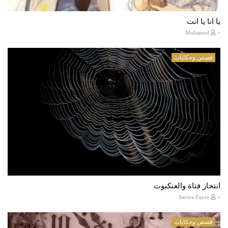
يا انا يا انت
-
Mohamed
قصص وحكايات
انتحار فتاة والعنكبوت
-
Sarora Fayez
قصص وحكايات