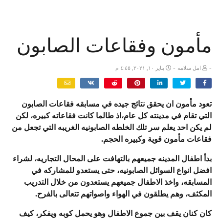
مأمون وفقاعات الصابون
-
-
امل سلامه
يناير ١٠, ٢٠٢١, ٤:٤٥ م
تعود مأمون ان يحقق نتائج جيده في مسابقه فقاعات الصابون
التي تقام في مدينته كل عام،اذ طالما كانت فقاعاته كبيره، لكن
لم يكن احد يعلم سر تلك الخلطه الصابونيه الغريبه التي تجعل من
فقاعات مأمون قوية وكبيره الحجم.
بدأ اطفال المدينه جميعهم بالتهافت على المحال التجاريه، لشراء
افضل انواع السوائل الصابونيه، حتى يستعدو للمشاركه في
المسابقه، واخذ الاطفال جميعهم يستعدون من خلال التدريب
المكثف، وهم يطلقون في الهواء واصواتهم تتعالى بالفرح.
كان كنان يقف بين جموع الاطفال وهو يحمل كوبه ويفكر، كيف