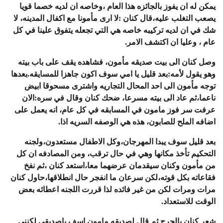
يمكن له ان يفوز بالجائزه هذا العام ،وخاصه ان لديه خصما قويا
يصعب التغلب عليه،قال كنان :لا ارى مأمونا مع اكفال المدينه، لا
شك في ان لديه تركيبه خاصه هي التي تجعله يتفوق علينا في كل
عام ، وعليا ان اكتشف الامر.
وصل كنان الى بيت صديقه مأمون، فشاهده يقف على باب بيته
وهو يقول لأمه:بعد قليل يا امي سوف اكون جاهزا للمسايقه.بعدها
توجه مأمون الى احد المحال التجاريه واشترى مسحوقا ابيض
ناعما،ثم عاد الى بيته مسرعا، ضحك كنان وقال في سره:الان
عرفت سر فوز مامون في المسابقه في كل عام، انه يعمل على
اضافه الملح للصابون، هذه هي الوصفه السريه اذا.
بعد قليل سوف يبدا المهرجان،وكل الاطفال مستعدون،ولجنه
التحكيم تأخذ مكانها وهي في حال ترقب، ومن المصادفه ان كل
من مأمون وكنان سيقدمان عرضهما معا،استعد كنان ،ثم نفخ
فقاعاته بكل قوته،لكن سرعان ما انفجر حال انطلاقها،حاول كنان
مرات ومرات لكن من غير فائده لذا قررت اللجنه اعطائه بعض
الوقت للاستعداد.
شعر كنان بالحرج ثم قال لصديقه مامون اسف ياصديقي لكنني