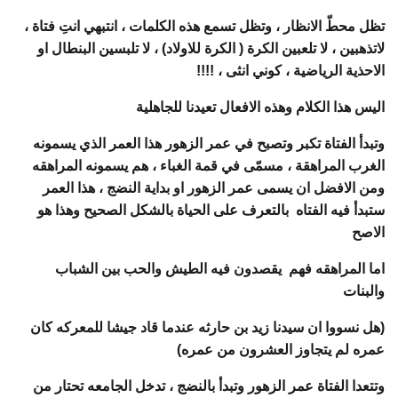
تظل محطّ الانظار ، وتظل تسمع هذه الكلمات ، انتبهي انتِ فتاة ،
لاتذهبين ، لا تلعبين الكرة ( الكرة للاولاد) ، لا تلبسين البنطال او
الاحذية الرياضية ، كوني انثى ، !!!!
اليس هذا الكلام وهذه الافعال تعيدنا للجاهلية
وتبدأ الفتاة تكبر وتصبح في عمر الزهور هذا العمر الذي يسمونه
الغرب المراهقة ، مسمّى في قمة الغباء ، هم يسمونه المراهقه
ومن الافضل ان يسمى عمر الزهور او بداية النضج ، هذا العمر
ستبدأ فيه الفتاه بالتعرف على الحياة بالشكل الصحيح وهذا هو
الاصح
اما المراهقه فهم يقصدون فيه الطيش والحب بين الشباب
والبنات
(هل نسووا ان سيدنا زيد بن حارثه عندما قاد جيشا للمعركه كان
عمره لم يتجاوز العشرون من عمره)
وتتعدا الفتاة عمر الزهور وتبدأ بالنضج ، تدخل الجامعه تحتار من