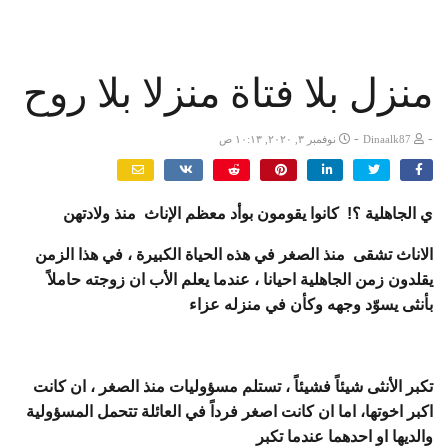
منزل بلا فتاة منزلا بلا روح
-
-
Dinaalk87
نوفمبر ٣, ٢٠٢٠, ١٠:١٣ ص
ي الجاهلية ؟! كانوا يقومون بوأد معظم الإناث منذ ولادتهن
الاناث تشقى منذ الصغر في هذه الحياة الكبيرة ، في هذا الزمن
يقلدون زمن الجاهلية احيانا ، عندما يعلم الأب ان زوجته حاملاً
بأنثى يسوّد وجهه وكأن في منزله عزاء
تكبر الأنثى شيئاً فشيئاً ، تستلم مسؤوليات منذ الصغر ، ان كانت
اكبر اخوتها، اما ان كانت اصغر فرداً في العائلة تتحمل المسؤولية
والديها او احدهما عندما تكبر