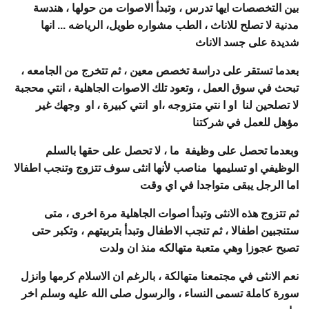
بين التخصصات ايها تدرس ، وتبدأ الاصوات من حولها ، هندسة
مدنية لا تصلح للاناث ، الطب مشواره طويل، الرياضه ... انها
شديدة على جسد الاناث
بعدما تستقر على دراسة تخصص معين ، ثم تتخرج من الجامعه ،
تبحث في سوق العمل ، وتعود تلك الاصوات الجاهلية ، انتي محجبة
لا تصلحين لنا او ا نتي متزوجه ،او انتي كبيرة ، او وجهك غير
مؤهل للعمل في شركتنا
وبعدما تحصل على وظيفة ما ، لا تحصل على حقها بالسلم
الوظيفي او تسليمها مناصب لأنها انثى سوف تتزوج وتنجب اطفالا
اما الرجل يبقى متواجدا في اي وقت
ثم تتزوج هذه الانثى وتبدأ اصوات الجاهلية مرة اخرى ، متى
ستنجبين اطفالا ، ثم تنجب الاطفال وتبدأ بتربيتهم ، وتكبر حتى
تصبح عجوزا وهي متعبة متهالكه منذ ان ولدت
نعم الانثى في مجتمعنا متهالكة ، بالرغم ان الاسلام كرمها وانزل
سورة كاملة تسمى النساء ، والرسول صلى الله عليه وسلم اخر