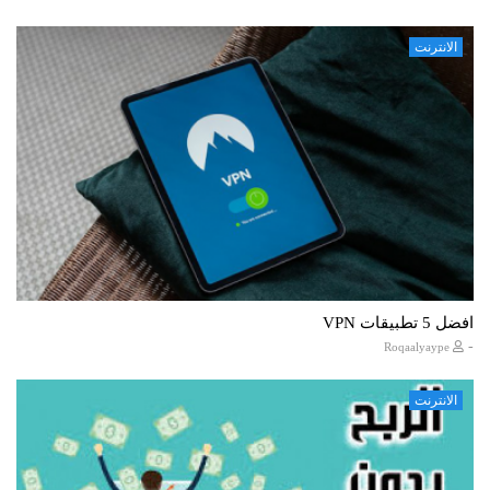
الانترنت
افضل 5 تطبيقات VPN
-
Roqaalyaype
الانترنت