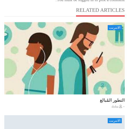
RELATED ARTICLES
الانترنت
التطور المُبالغ
-
doha
الانترنت