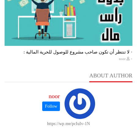
· لا تنتظر أن تكون صاحب مشروع للوصول للحرية المالية :
-
noor
ABOUT AUTHOR
noor
https://wp.me/pcIuIv-1N