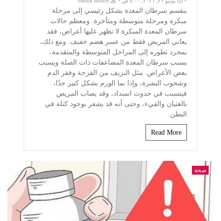
-
-
يونيو ٢١, ٢٠٢١, ٤:٠٠ ص
omnia shokry
ينقسم سرطان المعدة بشكل رئيسي إلى مرحلة
مبكرة ومرحلة متوسطة ومتأخرة. ومعظم حالات
سرطان المعدة المبكرة لا تظهر عليها أعراض، فقد
يعاني المريض فقط من عسر هضم خفيف. ومع ذلك،
بمجرد تطوره إلى المراحل المتوسطة والمتقدمة،
يسبب سرطان المعدة المضاعفات ذات الصلة ويسبب
بعض الأعراض. مثل النزيف من القرحة وفقر الدم
وشحوب البشرة، وإذا نما الورم بشكل كبير جدًا،
فيتسبب في حدوث انسداد، وقد يصاب المريض
بالغثيان والقيء، وحتى أنه قد يشعر بوجود كتلة في
البطن.
Read More
صحة