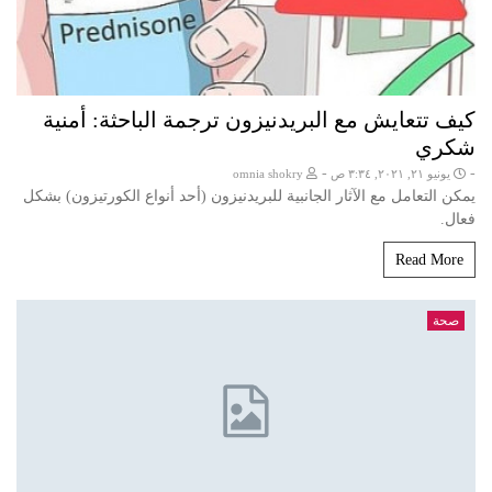
كيف تتعايش مع البريدنيزون ترجمة الباحثة: أمنية
شكري
-
-
يونيو ٢١, ٢٠٢١, ٣:٣٤ ص
omnia shokry
يمكن التعامل مع الآثار الجانبية للبريدنيزون (أحد أنواع الكورتيزون) بشكل
فعال.
Read More
صحة