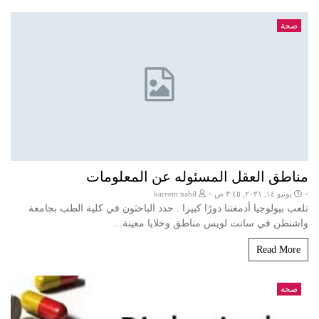
صحة
مناطق العقل المسئوله عن المعلومات
-
-
يونيو ١٤, ٢٠٢١, ٣:٤٥ ص
kareem nabil
تلعب بيولوجيا أدمغتنا دورًا كبيرا . حدد الباحثون في كلية الطب بجامعة
واشنطن في سانت لويس مناطق وخلايا معينة...
Read More
صحة