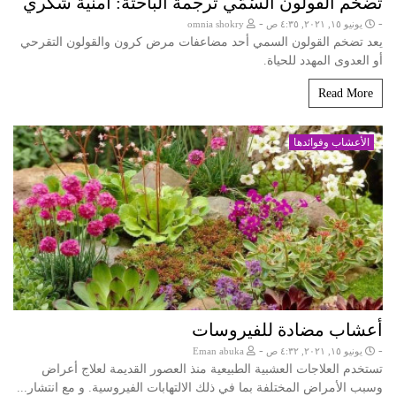
تضخم القولون السُمّي ترجمة الباحثة: أمنية شكري
-
-
يونيو ١٥, ٢٠٢١, ٤:٣٥ ص
omnia shokry
يعد تضخم القولون السمي أحد مضاعفات مرض كرون والقولون التقرحي
أو العدوى المهدد للحياة.
Read More
الأعشاب وفوائدها
أعشاب مضادة للفيروسات
-
-
يونيو ١٥, ٢٠٢١, ٤:٣٢ ص
Eman abuka
تستخدم العلاجات العشبية الطبيعية منذ العصور القديمة لعلاج أعراض
وسبب الأمراض المختلفة بما في ذلك الالتهابات الفيروسية. و مع انتشار...