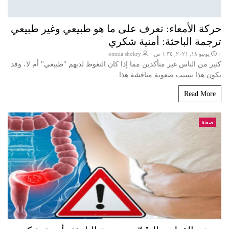
حركة الأمعاء: تعرف على ما هو طبيعي وغير طبيعي
ترجمة الباحثة: أمنية شكري
-
-
يونيو ١٨, ٢٠٢١, ١:٣٥ ص
omnia shokry
كثير من الناس غير متأكدين مما إذا كان التغوط لديهم "طبيعي" أم لا، وقد
يكون هذا بسبب صعوبة مناقشة هذا...
Read More
صحة