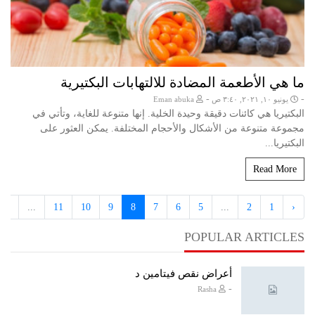
ما هي الأطعمة المضادة للالتهابات البكتيرية
-
-
يونيو ١٠, ٢٠٢١, ٣:٤٠ ص
Eman abuka
البكتيريا هي كائنات دقيقة وحيدة الخلية. إنها متنوعة للغاية، وتأتي في
مجموعة متنوعة من الأشكال والأحجام المختلفة. يمكن العثور على
البكتيريا...
Read More
72
...
11
10
9
8
7
6
5
...
2
1
‹
POPULAR ARTICLES
أعراض نقص فيتامين د
-
Rasha